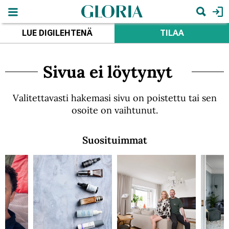
Hyppää
pääsisältöön
Hae
LUE DIGILEHTENÄ
TILAA
Sivua ei löytynyt
Valitettavasti hakemasi sivu on poistettu tai sen
osoite on vaihtunut.
Suosituimmat