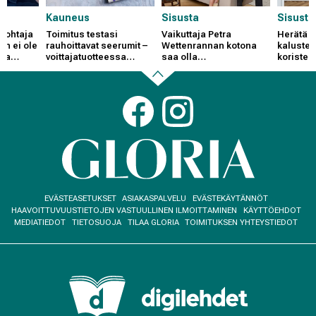
Kauneus
Sisusta
Sisusta
johtaja
Toimitus testasi
Vaikuttaja Petra
Herätä s
sen ei ole
rauhoittavat seerumit –
Wettenrannan kotona
kalustee
tta
voittajatuotteessa
saa olla
koristeli
kea-
vaikuttavat probiootit
keskeneräisyyttä –
ammattil
"Vaalea koti rauhoittaa
onnistut
vauhdikkaassa
Back
Social
elämäntilanteessamme"
links
to
beginning
Footer
EVÄSTEASETUKSET
ASIAKASPALVELU
EVÄSTEKÄYTÄNNÖT
menu
HAAVOITTUVUUSTIETOJEN VASTUULLINEN ILMOITTAMINEN
KÄYTTÖEHDOT
MEDIATIEDOT
TIETOSUOJA
TILAA GLORIA
TOIMITUKSEN YHTEYSTIEDOT