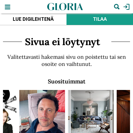
Hyppää
pääsisältöön
Hae
LUE DIGILEHTENÄ
TILAA
Sivua ei löytynyt
Valitettavasti hakemasi sivu on poistettu tai sen
osoite on vaihtunut.
Suosituimmat