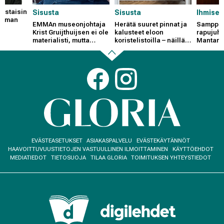
 ostaisin
Sisusta
Sisusta
Ihmiset
ailman
EMMAn museonjohtaja
Herätä suuret pinnat ja
Samppan
Krist Gruijthuijsen ei ole
kalusteet eloon
rapujuhl
materialisti, mutta
koristelistoilla – näillä
Mantan" 
sortuu välillä Ikea-
ammattilaisen vinkeillä
vappuna 
ostoksille
onnistut!
Jukka Ku
ajankoti
Back
Social
energis
links
puuham
to
beginning
Footer
EVÄSTEASETUKSET
ASIAKASPALVELU
EVÄSTEKÄYTÄNNÖT
menu
HAAVOITTUVUUSTIETOJEN VASTUULLINEN ILMOITTAMINEN
KÄYTTÖEHDOT
MEDIATIEDOT
TIETOSUOJA
TILAA GLORIA
TOIMITUKSEN YHTEYSTIEDOT